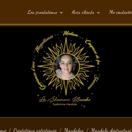
Les prestations
Avis clients
Me contacte
ique
Prestations artistiques
Mandalas
Mandala destructuré